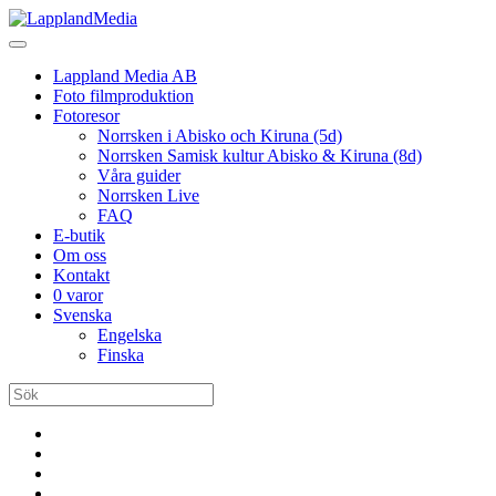
Lappland Media AB
Foto filmproduktion
Fotoresor
Norrsken i Abisko och Kiruna (5d)
Norrsken Samisk kultur Abisko & Kiruna (8d)
Våra guider
Norrsken Live
FAQ
E-butik
Om oss
Kontakt
0 varor
Svenska
Engelska
Finska