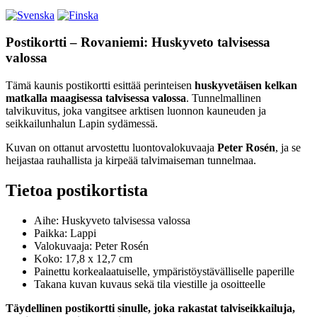
Postikortti – Rovaniemi: Huskyveto talvisessa
valossa
Tämä kaunis postikortti esittää perinteisen
huskyvetäisen kelkan
matkalla maagisessa talvisessa valossa
. Tunnelmallinen
talvikuvitus, joka vangitsee arktisen luonnon kauneuden ja
seikkailunhalun Lapin sydämessä.
Kuvan on ottanut arvostettu luontovalokuvaaja
Peter Rosén
, ja se
heijastaa rauhallista ja kirpeää talvimaiseman tunnelmaa.
Tietoa postikortista
Aihe: Huskyveto talvisessa valossa
Paikka: Lappi
Valokuvaaja: Peter Rosén
Koko: 17,8 x 12,7 cm
Painettu korkealaatuiselle, ympäristöystävälliselle paperille
Takana kuvan kuvaus sekä tila viestille ja osoitteelle
Täydellinen postikortti sinulle, joka rakastat talviseikkailuja,