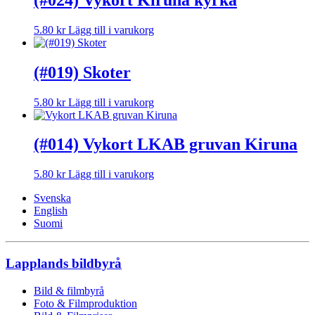
5.80
kr
Lägg till i varukorg
(#019) Skoter
5.80
kr
Lägg till i varukorg
(#014) Vykort LKAB gruvan Kiruna
5.80
kr
Lägg till i varukorg
Svenska
English
Suomi
Lapplands bildbyrå
Bild & filmbyrå
Foto & Filmproduktion