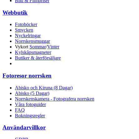
Bild & Filmpriser
Webbutik
Fotoböcker
Smycken
Nyckelringar
Norrskensmuggar
Vykort
Sommar
/
Vinter
Kylskåpsmagneter
Butiker & återförsäljare
Fotoresor norrsken
Abisko och Kiruna (8 Dagar)
Abisko (5 Dagar)
Norrskenskamera - Fotografera norrsken
Våra fotoguider
FAQ
Bokningsregler
Användarvillkor