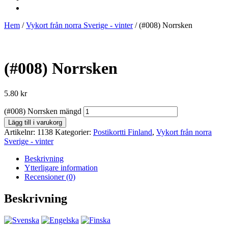
Hem
/
Vykort från norra Sverige - vinter
/ (#008) Norrsken
(#008) Norrsken
5.80
kr
(#008) Norrsken mängd
Lägg till i varukorg
Artikelnr:
1138
Kategorier:
Postikortti Finland
,
Vykort från norra
Sverige - vinter
Beskrivning
Ytterligare information
Recensioner (0)
Beskrivning