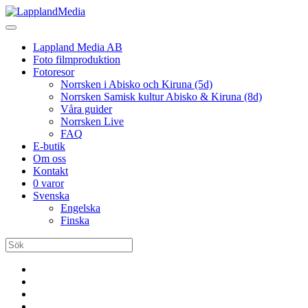
Lappland Media AB
Foto filmproduktion
Fotoresor
Norrsken i Abisko och Kiruna (5d)
Norrsken Samisk kultur Abisko & Kiruna (8d)
Våra guider
Norrsken Live
FAQ
E-butik
Om oss
Kontakt
0 varor
Svenska
Engelska
Finska