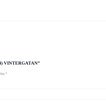
4) VINTERGATAN”
rkta
*