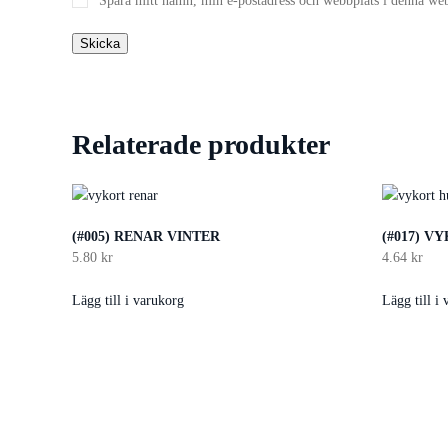
Spara mitt namn, min e-postadress och webbplats i denna webb
Relaterade produkter
(#005) RENAR VINTER
(#017) V
5.80
kr
4.64
kr
Lägg till i varukorg
Lägg till i