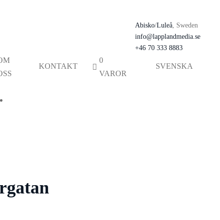
Abisko
/
Luleå
, Sweden
info@lapplandmedia.se
+46 70 333 8883
OM
0
KONTAKT
SVENSKA
OSS
VAROR
ergatan