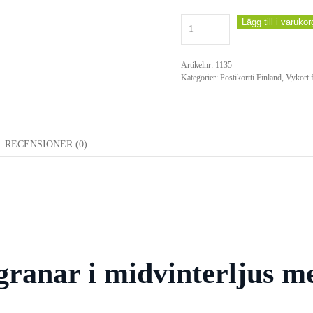
(#004)
Lägg till i varukor
Vintergatan
mängd
Artikelnr:
1135
Kategorier:
Postikortti Finland
,
Vykort f
RECENSIONER (0)
granar i midvinterljus m