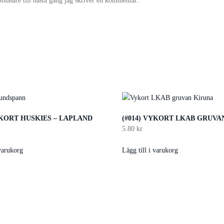
läsare till nästa gång jag skriver en kommentar.
YKORT HUSKIES – LAPLAND
(#014) VYKORT LKAB GRUVA
5.80
kr
 varukorg
Lägg till i varukorg