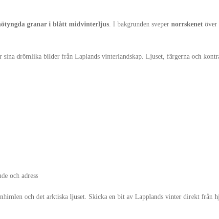
nötyngda granar i blått midvinterljus
. I bakgrunden sveper
norrskenet
över 
r sina drömlika bilder från Laplands vinterlandskap. Ljuset, färgerna och kontr
de och adress
rnhimlen och det arktiska ljuset. Skicka en bit av Lapplands vinter direkt från hj