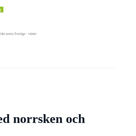
g
rån norra Sverige - vinter
ed norrsken och