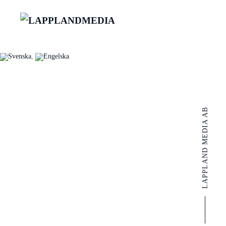
LAPPLAND MEDIA AB
Bild & Filmproduktion.
LAPPLAND MEDIA AB
Vi skapar hållbara
upplevelser i Norrbotten.
KONTAKTA OSS