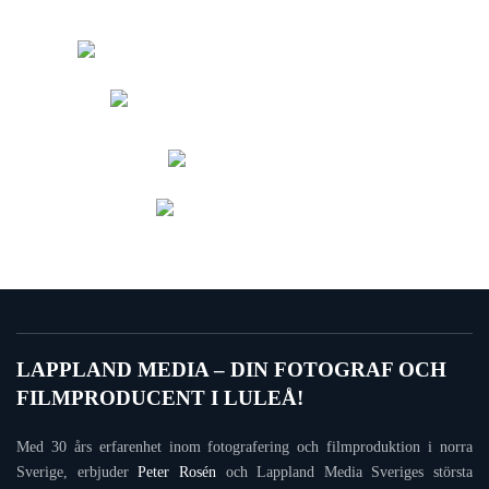
Bild & Filmbyrå
Foto &
Filmproduktion
Souvenirer
Norrskensresor
LAPPLAND MEDIA – DIN FOTOGRAF OCH
FILMPRODUCENT I LULEÅ!
Med 30 års erfarenhet inom fotografering och filmproduktion i norra
Sverige, erbjuder
Peter Rosén
och Lappland Media Sveriges största