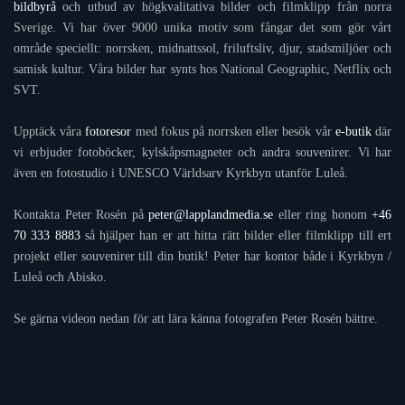
bildbyrå
och utbud av högkvalitativa bilder och filmklipp från norra
Sverige. Vi har över 9000 unika motiv som fångar det som gör vårt
område speciellt: norrsken, midnattssol, friluftsliv, djur, stadsmiljöer och
samisk kultur. Våra bilder har synts hos National Geographic, Netflix och
SVT.
Upptäck våra
fotoresor
med fokus på norrsken eller besök vår
e-butik
där
vi erbjuder fotoböcker, kylskåpsmagneter och andra souvenirer. Vi har
även en fotostudio i UNESCO Världsarv Kyrkbyn utanför Luleå.
Kontakta Peter Rosén på
peter@lapplandmedia.se
eller ring honom
+46
70 333 8883
så hjälper han er att hitta rätt bilder eller filmklipp till ert
projekt eller souvenirer till din butik! Peter har kontor både i Kyrkbyn /
Luleå och Abisko.
Se gärna videon nedan för att lära känna fotografen Peter Rosén bättre.