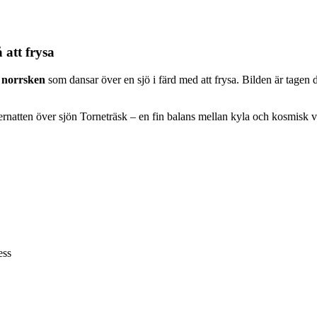
 att frysa
t norrsken
som dansar över en sjö i färd med att frysa. Bilden är tagen
nternatten över sjön Torneträsk – en fin balans mellan kyla och kosmisk 
ess