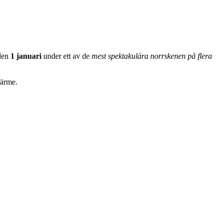
 den
1 januari
under ett av de
mest spektakulära norrskenen på flera
värme.