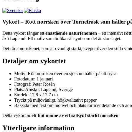
Vykort – Rött norrsken över Torneträsk som håller på
Detta vykort fångar ett
enastående naturfenomen
– ett intensivt
röt
år
i Lapland. Ett motiv som är lika sällsynt som det är storslaget.
Det röda norrskenet, som är ovanligt starkt, sveper över den stilla vi
Detaljer om vykortet
Motiv: Rött norrsken över en sjö som håller på att frysa
Fotodatum: 1 januari
Fotograf: Peter Rosén
Plats: Abisko, Lapland, Sverige
Storlek: 17,8 x 12,7 cm
Tryckt på miljövänligt, högkvalitativt papper
Baksida med text om motivet och plats för meddelande och adr
Detta vykort är
ett fint minne av ett sällsynt starkt norrsken
.
Ytterligare information