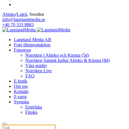
Abisko
/
Luleå
, Sweden
info@lapplandmedia.se
+46 70 333 8883
Lappland Media AB
Foto filmproduktion
Fotoresor
Norrsken i Abisko och Kiruna (5d)
Norrsken Samisk kultur Abisko & Kiruna (8d)
Våra guider
Norrsken Live
FAQ
E-butik
Om oss
Kontakt
0 varor
Svenska
Engelska
Finska