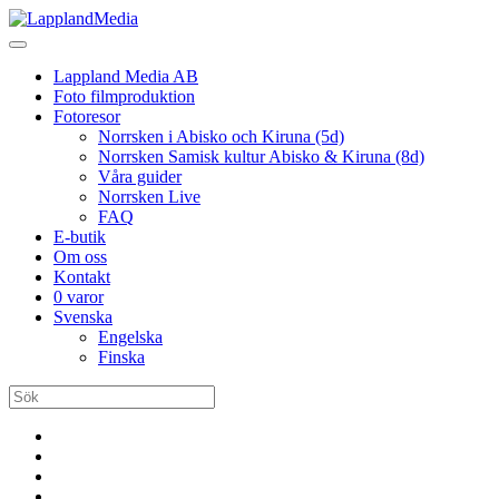
Lappland Media AB
Foto filmproduktion
Fotoresor
Norrsken i Abisko och Kiruna (5d)
Norrsken Samisk kultur Abisko & Kiruna (8d)
Våra guider
Norrsken Live
FAQ
E-butik
Om oss
Kontakt
0 varor
Svenska
Engelska
Finska