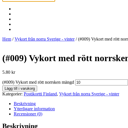
Hem
/
Vykort från norra Sverige - vinter
/ (#009) Vykort med rött nor
(#009) Vykort med rött norrske
5.80
kr
(#009) Vykort med rött norrsken mängd
Lägg till i varukorg
Kategorier:
Postikortti Finland
,
Vykort från norra Sverige - vinter
Beskrivning
Ytterligare information
Recensioner (0)
Beskrivning