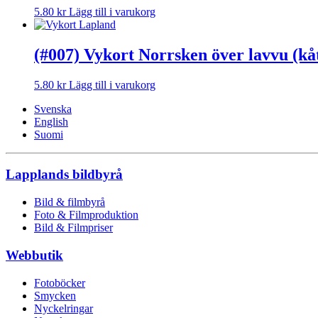
5.80
kr
Lägg till i varukorg
(#007) Vykort Norrsken över lavvu (kå
5.80
kr
Lägg till i varukorg
Svenska
English
Suomi
Lapplands bildbyrå
Bild & filmbyrå
Foto & Filmproduktion
Bild & Filmpriser
Webbutik
Fotoböcker
Smycken
Nyckelringar