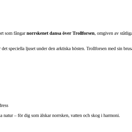
ort som fångar
norrskenet dansa över Trollforsen
, omgiven av ståtlig
 det speciella ljuset under den arktiska hösten. Trollforsen med sin bru
dress
 natur – för dig som älskar norrsken, vatten och skog i harmoni.