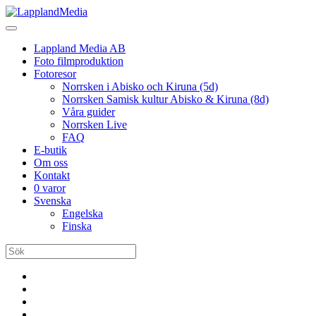
Lappland Media AB
Foto filmproduktion
Fotoresor
Norrsken i Abisko och Kiruna (5d)
Norrsken Samisk kultur Abisko & Kiruna (8d)
Våra guider
Norrsken Live
FAQ
E-butik
Om oss
Kontakt
0 varor
Svenska
Engelska
Finska