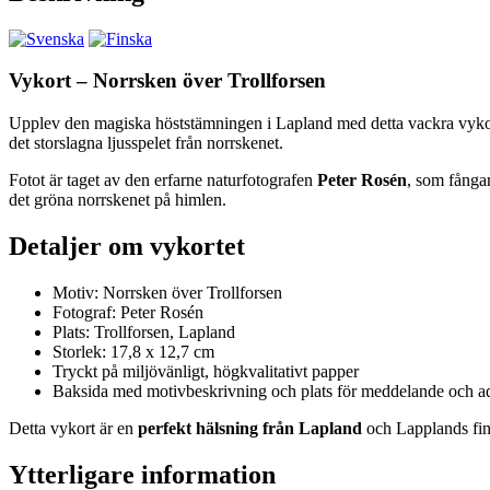
Vykort – Norrsken över Trollforsen
Upplev den magiska höststämningen i Lapland med detta vackra vyk
det storslagna ljusspelet från norrskenet.
Fotot är taget av den erfarne naturfotografen
Peter Rosén
, som fångar
det gröna norrskenet på himlen.
Detaljer om vykortet
Motiv: Norrsken över Trollforsen
Fotograf: Peter Rosén
Plats: Trollforsen, Lapland
Storlek: 17,8 x 12,7 cm
Tryckt på miljövänligt, högkvalitativt papper
Baksida med motivbeskrivning och plats för meddelande och a
Detta vykort är en
perfekt hälsning från Lapland
och Lapplands fina
Ytterligare information