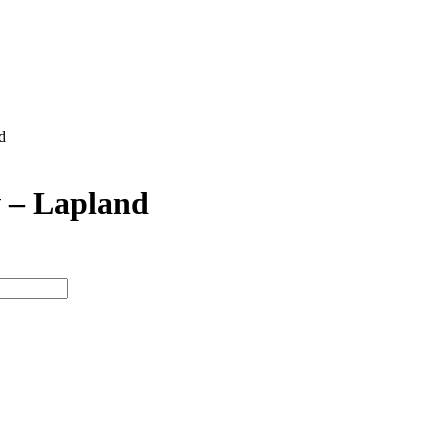
d
v – Lapland