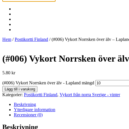
Hem
/
Postikortti Finland
/ (#006) Vykort Norrsken över älv – Laplan
(#006) Vykort Norrsken över äl
5.80
kr
(#006) Vykort Norrsken över älv - Lapland mängd
Lägg till i varukorg
Kategorier:
Postikortti Finland
,
Vykort från norra Sverige - vinter
Beskrivning
Ytterligare information
Recensioner (0)
Beskrivning