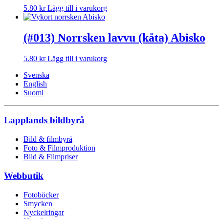
5.80
kr
Lägg till i varukorg
(#013) Norrsken lavvu (kåta) Abisko
5.80
kr
Lägg till i varukorg
Svenska
English
Suomi
Lapplands bildbyrå
Bild & filmbyrå
Foto & Filmproduktion
Bild & Filmpriser
Webbutik
Fotoböcker
Smycken
Nyckelringar