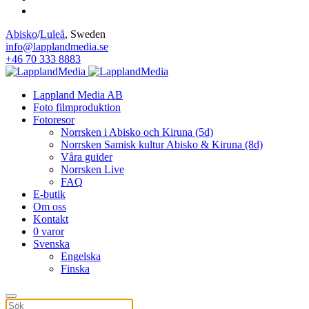
Abisko
/
Luleå
, Sweden
info@lapplandmedia.se
+46 70 333 8883
Lappland Media AB
Foto filmproduktion
Fotoresor
Norrsken i Abisko och Kiruna (5d)
Norrsken Samisk kultur Abisko & Kiruna (8d)
Våra guider
Norrsken Live
FAQ
E-butik
Om oss
Kontakt
0 varor
Svenska
Engelska
Finska