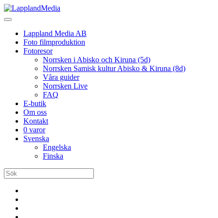
Lappland Media AB
Foto filmproduktion
Fotoresor
Norrsken i Abisko och Kiruna (5d)
Norrsken Samisk kultur Abisko & Kiruna (8d)
Våra guider
Norrsken Live
FAQ
E-butik
Om oss
Kontakt
0 varor
Svenska
Engelska
Finska