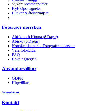
Vykort
Sommar
/
Vinter
Kylskåpsmagneter
Butiker & återförsäljare
Fotoresor norrsken
Abisko och Kiruna (8 Dagar)
Abisko (5 Dagar)
Norrskenskamera - Fotografera norrsken
Våra fotoguider
FAQ
Bokningsregler
Användarvillkor
GDPR
Köpvillkor
Samarbeten
Kontakt