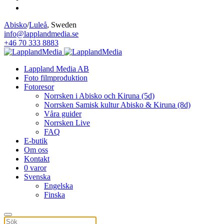
Abisko
/
Luleå
, Sweden
info@lapplandmedia.se
+46 70 333 8883
Lappland Media AB
Foto filmproduktion
Fotoresor
Norrsken i Abisko och Kiruna (5d)
Norrsken Samisk kultur Abisko & Kiruna (8d)
Våra guider
Norrsken Live
FAQ
E-butik
Om oss
Kontakt
0 varor
Svenska
Engelska
Finska