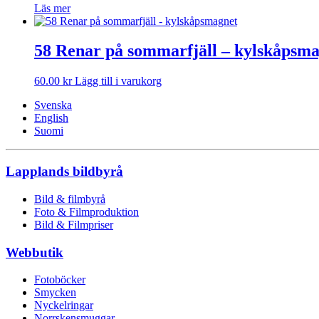
Läs mer
58 Renar på sommarfjäll – kylskåpsm
60.00
kr
Lägg till i varukorg
Svenska
English
Suomi
Lapplands bildbyrå
Bild & filmbyrå
Foto & Filmproduktion
Bild & Filmpriser
Webbutik
Fotoböcker
Smycken
Nyckelringar
Norrskensmuggar