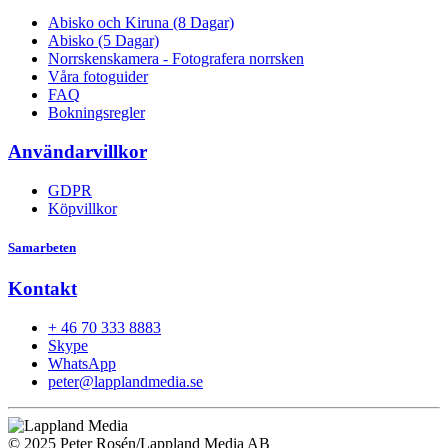
Abisko och Kiruna (8 Dagar)
Abisko (5 Dagar)
Norrskenskamera - Fotografera norrsken
Våra fotoguider
FAQ
Bokningsregler
Användarvillkor
GDPR
Köpvillkor
Samarbeten
Kontakt
+ 46 70 333 8883
Skype
WhatsApp
peter@lapplandmedia.se
© 2025 Peter Rosén/Lappland Media AB