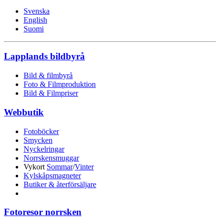
Svenska
English
Suomi
Lapplands bildbyrå
Bild & filmbyrå
Foto & Filmproduktion
Bild & Filmpriser
Webbutik
Fotoböcker
Smycken
Nyckelringar
Norrskensmuggar
Vykort
Sommar
/
Vinter
Kylskåpsmagneter
Butiker & återförsäljare
Fotoresor norrsken