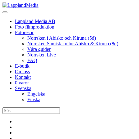
Lappland Media AB
Foto filmproduktion
Fotoresor
Norrsken i Abisko och Kiruna (5d)
Norrsken Samisk kultur Abisko & Kiruna (8d)
Våra guider
Norrsken Live
FAQ
E-butik
Om oss
Kontakt
0 varor
Svenska
Engelska
Finska