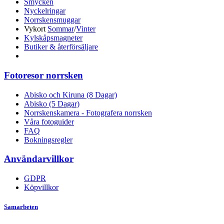
Smycken
Nyckelringar
Norrskensmuggar
Vykort
Sommar
/
Vinter
Kylskåpsmagneter
Butiker & återförsäljare
Fotoresor norrsken
Abisko och Kiruna (8 Dagar)
Abisko (5 Dagar)
Norrskenskamera - Fotografera norrsken
Våra fotoguider
FAQ
Bokningsregler
Användarvillkor
GDPR
Köpvillkor
Samarbeten