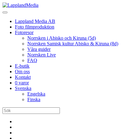
Lappland Media AB
Foto filmproduktion
Fotoresor
Norrsken i Abisko och Kiruna (5d)
Norrsken Samisk kultur Abisko & Kiruna (8d)
Våra guider
Norrsken Live
FAQ
E-butik
Om oss
Kontakt
0 varor
Svenska
Engelska
Finska