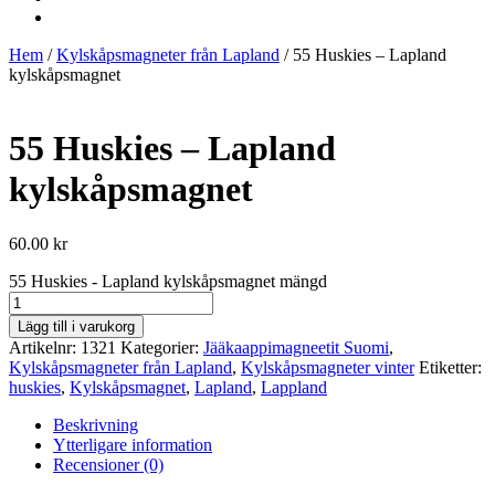
Hem
/
Kylskåpsmagneter från Lapland
/ 55 Huskies – Lapland
kylskåpsmagnet
55 Huskies – Lapland
kylskåpsmagnet
60.00
kr
55 Huskies - Lapland kylskåpsmagnet mängd
Lägg till i varukorg
Artikelnr:
1321
Kategorier:
Jääkaappimagneetit Suomi
,
Kylskåpsmagneter från Lapland
,
Kylskåpsmagneter vinter
Etiketter:
huskies
,
Kylskåpsmagnet
,
Lapland
,
Lappland
Beskrivning
Ytterligare information
Recensioner (0)