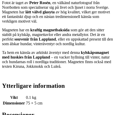
Fotot är taget av
Peter Rosén
, en välkänd naturfotograf från
Norrbotten som specialiserar sig på livet och ljuset i norra Sverige.
Magneten har
lätt välvd glasyta
av hög kvalitet, vilket ger motivet
ett fantastiskt djup och en nästan tredimensionell känsla som
verkligen motivet väl.
Magneten har en
kraftig magnetbaksida
som gör att den sitter
stabilt på kylskåp, magnettavlor eller andra metallytor. Det är en
perfekt
souvenir från Lappland
, eller en uppskattad present till den
som älskar hundar, vinteräventyr och nordlig kultur.
Ta hem en känsla av arktiskt äventyr med denna
kylskåpsmagnet
med huskies från Lappland
– en vacker hyllning till vinter, natur
och hundarnas roll i nordliga traditioner. Magneten finns också med
texten Kiruna, Jokkmokk och Luleå.
Ytterligare information
Vikt
0.1 kg
Dimensioner
75 × 5 cm
Recensioner