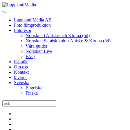
Lappland Media AB
Foto filmproduktion
Fotoresor
Norrsken i Abisko och Kiruna (5d)
Norrsken Samisk kultur Abisko & Kiruna (8d)
Våra guider
Norrsken Live
FAQ
E-butik
Om oss
Kontakt
0 varor
Svenska
Engelska
Finska