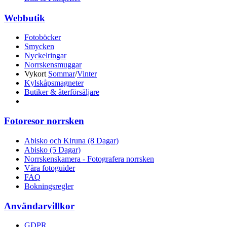
Webbutik
Fotoböcker
Smycken
Nyckelringar
Norrskensmuggar
Vykort
Sommar
/
Vinter
Kylskåpsmagneter
Butiker & återförsäljare
Fotoresor norrsken
Abisko och Kiruna (8 Dagar)
Abisko (5 Dagar)
Norrskenskamera - Fotografera norrsken
Våra fotoguider
FAQ
Bokningsregler
Användarvillkor
GDPR