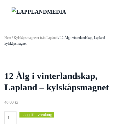
Hem
/
Kylskåpsmagneter från Lapland
/ 12 Älg i vinterlandskap, Lapland –
kylskåpsmagnet
12 Älg i vinterlandskap,
Lapland – kylskåpsmagnet
48.00
kr
12
Lägg till i varukorg
Älg
i