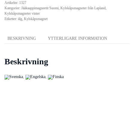
Artikelnr:
1327
vinterlandskap,
Kategorier:
Jääkaappimagneetit Suomi
,
Kylskåpsmagneter från Lapland
,
Lapland
Kylskåpsmagneter vinter
-
Etiketter:
älg
,
Kylskåpsmagnet
kylskåpsmagnet
mängd
BESKRIVNING
YTTERLIGARE INFORMATION
Beskrivning