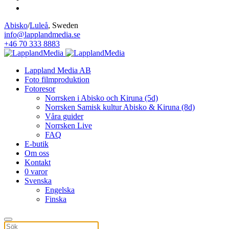
Abisko
/
Luleå
, Sweden
info@lapplandmedia.se
+46 70 333 8883
Lappland Media AB
Foto filmproduktion
Fotoresor
Norrsken i Abisko och Kiruna (5d)
Norrsken Samisk kultur Abisko & Kiruna (8d)
Våra guider
Norrsken Live
FAQ
E-butik
Om oss
Kontakt
0 varor
Svenska
Engelska
Finska