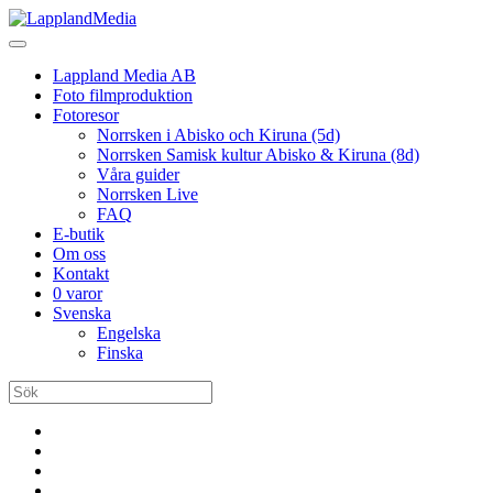
Lappland Media AB
Foto filmproduktion
Fotoresor
Norrsken i Abisko och Kiruna (5d)
Norrsken Samisk kultur Abisko & Kiruna (8d)
Våra guider
Norrsken Live
FAQ
E-butik
Om oss
Kontakt
0 varor
Svenska
Engelska
Finska