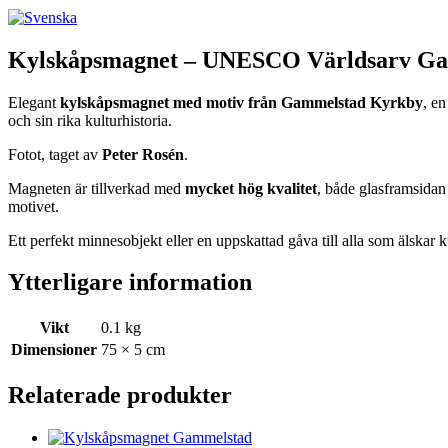
Kylskåpsmagnet – UNESCO Världsarv G
Elegant
kylskåpsmagnet med motiv från Gammelstad Kyrkby
, e
och sin rika kulturhistoria.
Fotot, taget av
Peter Rosén
.
Magneten är tillverkad med
mycket hög kvalitet
, både glasframsida
motivet.
Ett perfekt minnesobjekt eller en uppskattad gåva till alla som älskar k
Ytterligare information
Vikt
0.1 kg
Dimensioner
75 × 5 cm
Relaterade produkter