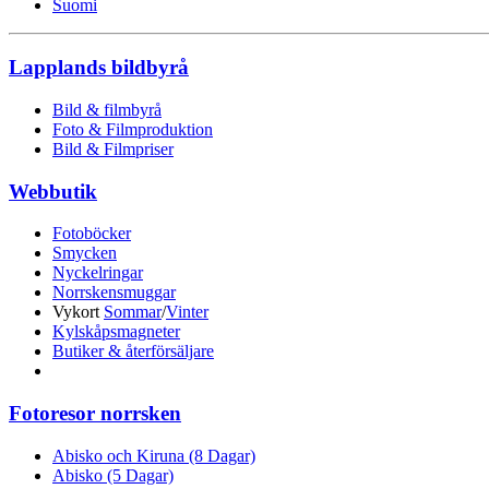
Suomi
Lapplands bildbyrå
Bild & filmbyrå
Foto & Filmproduktion
Bild & Filmpriser
Webbutik
Fotoböcker
Smycken
Nyckelringar
Norrskensmuggar
Vykort
Sommar
/
Vinter
Kylskåpsmagneter
Butiker & återförsäljare
Fotoresor norrsken
Abisko och Kiruna (8 Dagar)
Abisko (5 Dagar)