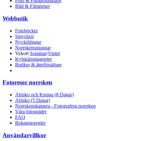
Foto & Filmproduktion
Bild & Filmpriser
Webbutik
Fotoböcker
Smycken
Nyckelringar
Norrskensmuggar
Vykort
Sommar
/
Vinter
Kylskåpsmagneter
Butiker & återförsäljare
Fotoresor norrsken
Abisko och Kiruna (8 Dagar)
Abisko (5 Dagar)
Norrskenskamera - Fotografera norrsken
Våra fotoguider
FAQ
Bokningsregler
Användarvillkor