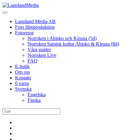
Lappland Media AB
Foto filmproduktion
Fotoresor
Norrsken i Abisko och Kiruna (5d)
Norrsken Samisk kultur Abisko & Kiruna (8d)
Våra guider
Norrsken Live
FAQ
E-butik
Om oss
Kontakt
0 varor
Svenska
Engelska
Finska